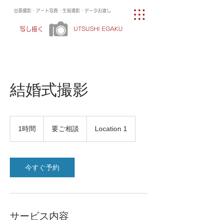
出張撮影・アート写真・生前遺影・データお渡し
写し描く
UTSUSHI EGAKU
結婚式撮影
要
ご
1時間
1
要ご相談
Location 1
相
時
談
今すぐ予約
サービス内容